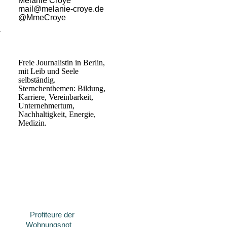
Melanie Croyé
mail@melanie-croye.de
n
@MmeCroye
t
Freie Journalistin in Berlin,
mit Leib und Seele
selbständig.
Sternchenthemen: Bildung,
Karriere, Vereinbarkeit,
Unternehmertum,
Nachhaltigkeit, Energie,
Medizin.
Profiteure der
Wohnungsnot