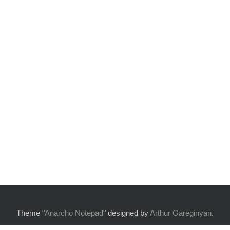
Theme "
Anarcho Notepad
" designed by
Arthur Gareginyan
.